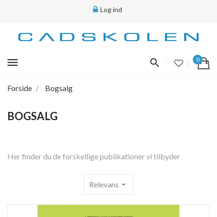
Log ind
menu
0
Forside
Bogsalg
BOGSALG
Her finder du de forskellige publikationer vi tilbyder
Relevans
arrow_drop_down