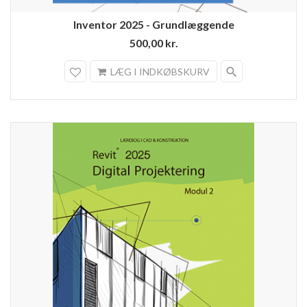
Inventor 2025 - Grundlæggende
500,00 kr.
search
LÆG I INDKØBSKURV