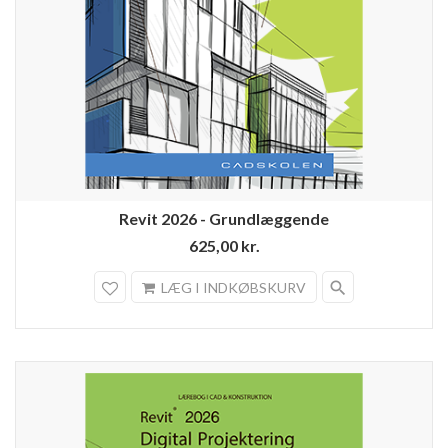
Revit 2026 - Grundlæggende
625,00 kr.
search
LÆG I INDKØBSKURV