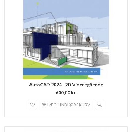
AutoCAD 2024 - 2D Videregående
600,00 kr.
search
LÆG I INDKØBSKURV