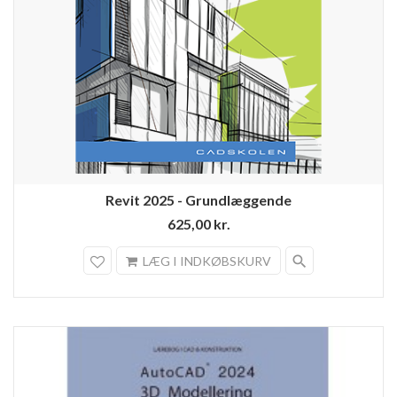
Revit 2025 - Grundlæggende
625,00 kr.
search
LÆG I INDKØBSKURV