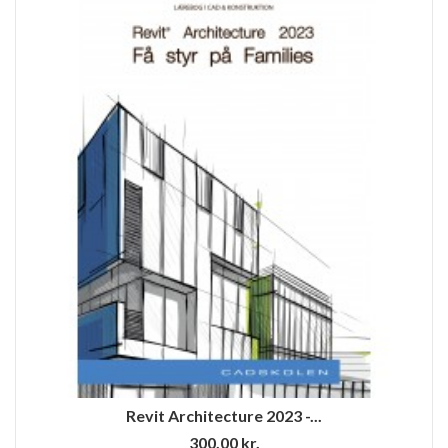
Revit Architecture 2023 -...
300,00 kr.