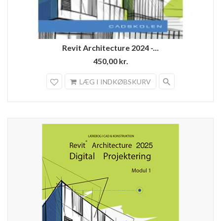
Revit Architecture 2024 -...
450,00 kr.
search
LÆG I INDKØBSKURV