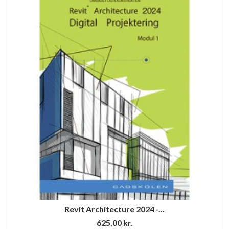
Revit Architecture 2024 -...
625,00 kr.