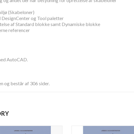
 og andet der har betydning for oprettelse af skabeloner
iljø (Skabeloner)
d DesignCenter og Tool paletter
ttelse af Standard blokke samt Dynamiske blokke
erne referencer
e med AutoCAD.
n og består af 306 sider.
ORY