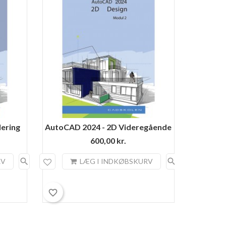
ering
AutoCAD 2024 - 2D Videregående
AutoCAD
600,00 kr.
search
search
RV
LÆG I INDKØBSKURV
favorite_border
favorite_border