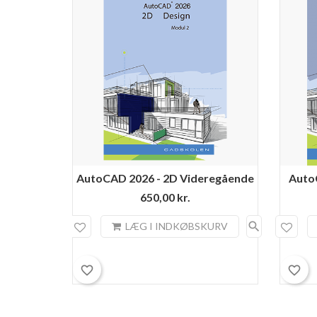
AutoCAD 2026 - 2D Videregående
Auto
650,00 kr.
search
LÆG I INDKØBSKURV
favorite_border
favorite_border