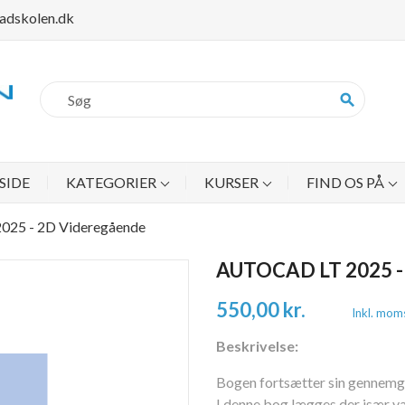
adskolen.dk
search
SIDE
KATEGORIER
KURSER
FIND OS PÅ
025 - 2D Videregående
AUTOCAD LT 2025 
550,00 kr.
Inkl. mom
Beskrivelse:
Bogen fortsætter sin gennemg
I denne bog lægges der især væg