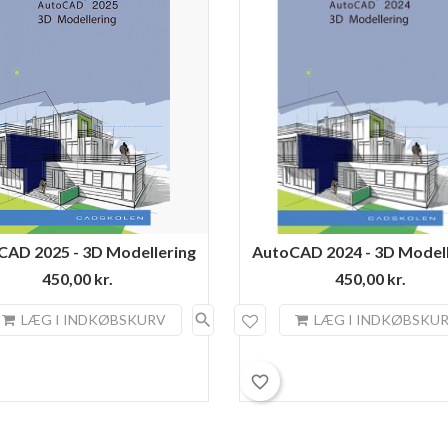
CAD 2025 - 3D Modellering
AutoCAD 2024 - 3D Modell
450,00 kr.
450,00 kr.
search
LÆG I INDKØBSKURV
LÆG I INDKØBSKU
favorite_border