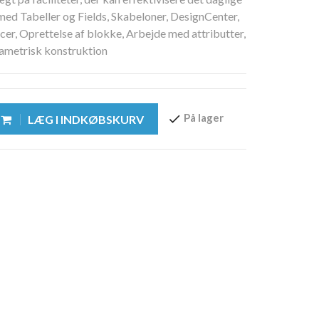
med Tabeller og Fields, Skabeloner, DesignCenter,
ncer, Oprettelse af blokke, Arbejde med attributter,
ametrisk konstruktion
På lager
check
LÆG I INDKØBSKURV