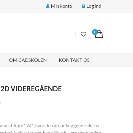
Min konto
Log ind
0
OM CADSKOLEN
KONTAKT OS
- 2D VIDEREGÅENDE
s
ang af AutoCAD, hvor den grundlæggende slutter.
t på faciliteter, der kan effektivisere det daglige